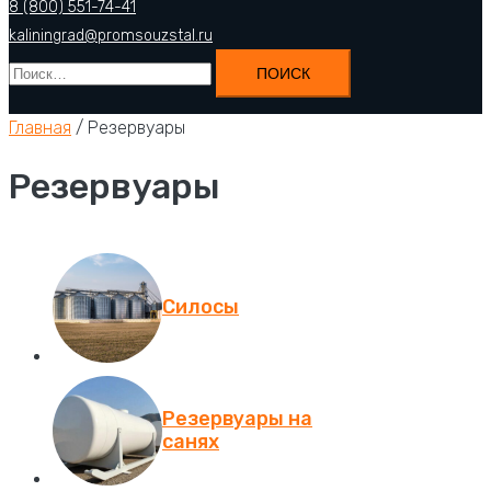
8 (800) 551-74-41
kaliningrad@promsouzstal.ru
Найти:
Главная
/ Резервуары
Резервуары
Силосы
Резервуары на
санях